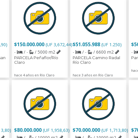
$150.000.000
$51.055.988
$5
,90)
(UF 3,672,44)
(UF 1.250)
-
/ -
/ 5000 m2
-
/ -
/ 6600 m2
-
san
PARCELA Peñaflor/Río
PARCELA Camino Radal
Par
Claro
Río Claro
hace
hace 4 años en Río Claro
hace 3 años en Río Claro
$80.000.000
$70.000.000
$7
13,80)
(UF 1,958,63)
(UF 1,713,80)
2
-
/ -
/ 10000 m2
-
/ -
/ 10000 m2
-