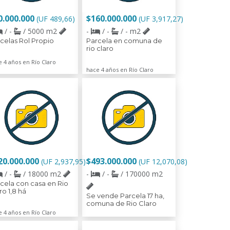
0.000.000
$160.000.000
(UF 489,66)
(UF 3,917,27)
/ -
/ 5000 m2
-
/ -
/ - m2
celas Rol Propio
Parcela en comuna de
rio claro
 4 años en Río Claro
hace 4 años en Río Claro
20.000.000
$493.000.000
(UF 2,937,95)
(UF 12,070,08)
/ -
/ 18000 m2
-
/ -
/ 170000 m2
cela con casa en Rio
ro 1,8 há
Se vende Parcela 17 ha,
comuna de Rio Claro
 4 años en Río Claro
hace 3 años en Río Claro