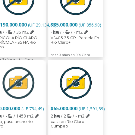
.190.000.000
$35.000.000
(UF 29,134,68)
(UF 856,90)
/ -
/ 35 m2
-
/ -
/ - m2
RICOLA RÍO CLARO -
V 1405-35-GR- Parcela En
ÍCOLA - 35 HA Río
Río Claro+
ro
hace 3 años en Río Claro
 3 años en Río Claro
0.000.000
$65.000.000
(UF 734,49)
(UF 1,591,39)
/ -
/ 1458 m2
2
/ 2
/ - m2
io, paso ancho río
casa en Río Claro,
ro
Cumpeo