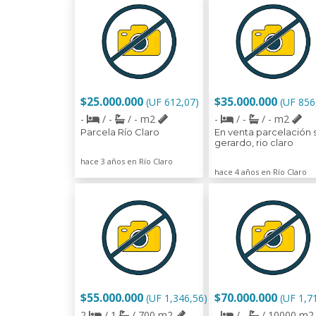
$25.000.000
$35.000.000
(UF 612,07)
(UF 856
-
/ -
/ - m2
-
/ -
/ - m2
Parcela Río Claro
En venta parcelación 
gerardo, rio claro
hace 3 años en Río Claro
hace 4 años en Río Claro
$55.000.000
$70.000.000
(UF 1,346,56)
(UF 1,7
2
/ 1
/ 700 m2
-
/ -
/ 10000 m