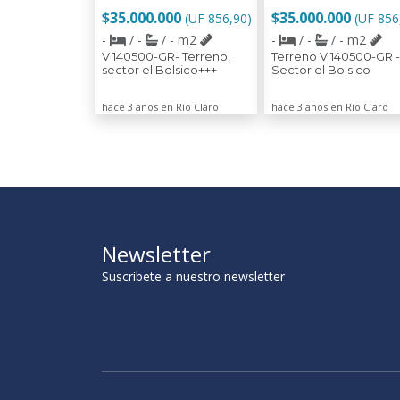
$35.000.000
$35.000.000
(UF 856,90)
(UF 856
-
/ -
/ - m2
-
/ -
/ - m2
V 140500-GR- Terreno,
Terreno V 140500-GR -
sector el Bolsico+++
Sector el Bolsico
hace 3 años en Río Claro
hace 3 años en Río Claro
Newsletter
Suscribete a nuestro newsletter