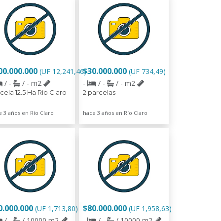
00.000.000
$30.000.000
(UF 12,241,46)
(UF 734,49)
/ -
/ - m2
-
/ -
/ - m2
cela 12.5 Ha Río Claro
2 parcelas
 3 años en Río Claro
hace 3 años en Río Claro
0.000.000
$80.000.000
(UF 1,713,80)
(UF 1,958,63)
/ -
/ 10000 m2
-
/ -
/ 10000 m2