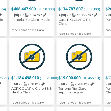
$408.447.900
$134.787.807
$2
,24)
(UF 10.000)
(UF 3.300)
3
/ 2
/ 94 m2
4
/ 2
/ 1066 m2
-
io
Parcela Rio Claro-Maule
Casa RIO CLARO Río
Par
l
Claro
hace 3 años en Río Claro
hace
hace 3 años en Río Claro
$1.184.498.910
$19.000.000
$1
26,21)
(UF 29.000)
(UF 465,18)
-
/ -
/ 38 m2
-
/ -
/ 700 m2
-
AGRICOLA Rio Claro 38,8
Terreno Rio Claro
Par
Ha Río Claro
septima region
Cla
hace 3 años en Río Claro
hace 4 años en Río Claro
hace