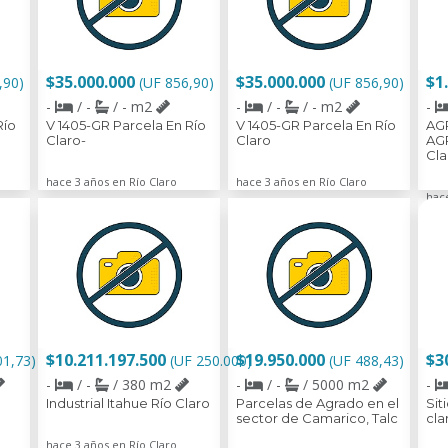
$35.000.000
$35.000.000
$1
,90)
(UF 856,90)
(UF 856,90)
-
/ -
/ - m2
-
/ -
/ - m2
-
Río
V 1405-GR Parcela En Río
V 1405-GR Parcela En Río
AG
Claro-
Claro
AGR
Cla
hace 3 años en Río Claro
hace 3 años en Río Claro
hace
$10.211.197.500
$19.950.000
$3
01,73)
(UF 250.000)
(UF 488,43)
-
/ -
/ 380 m2
-
/ -
/ 5000 m2
-
Industrial Itahue Río Claro
Parcelas de Agrado en el
Sit
sector de Camarico, Talc
cla
hace 3 años en Río Claro