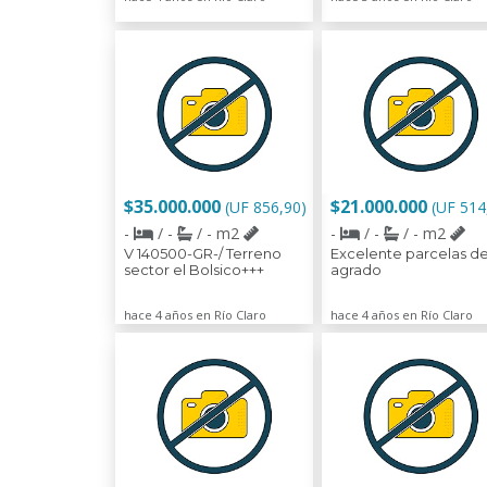
$35.000.000
$21.000.000
(UF 856,90)
(UF 514
-
/ -
/ - m2
-
/ -
/ - m2
V 140500-GR-/ Terreno
Excelente parcelas d
sector el Bolsico+++
agrado
hace 4 años en Río Claro
hace 4 años en Río Claro