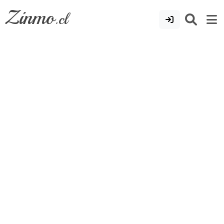
Zinmo
.cl