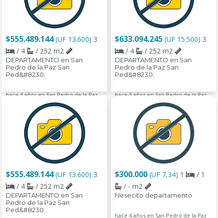
$555.489.144
$633.094.245
(UF 13.600)
3
(UF 15.500)
3
/ 4
/ 252 m2
/ 4
/ 252 m2
DEPARTAMENTO en San
DEPARTAMENTO en San
Pedro de la Paz San
Pedro de la Paz San
Ped&#8230;
Ped&#8230;
hace 4 años en San Pedro de la Paz
hace 3 años en San Pedro de la Paz
$555.489.144
$300.000
(UF 13.600)
3
(UF 7,34)
1
/ 1
/ 4
/ 252 m2
/ - m2
DEPARTAMENTO en San
Nesecito departamento
Pedro de la Paz San
Ped&#8230;
hace 4 años en San Pedro de la Paz