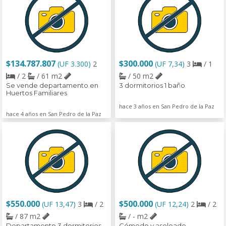
$134.787.807
$300.000
(UF 3.300)
2
(UF 7,34)
3
/ 1
/ 2
/ 61 m2
/ 50 m2
Se vende departamento en
3 dormitorios 1 baño
Huertos Familiares
hace 3 años en San Pedro de la Paz
hace 4 años en San Pedro de la Paz
$550.000
$500.000
(UF 13,47)
3
/ 2
(UF 12,24)
2
/ 2
/ 87 m2
/ - m2
Departamento 3 dormitorios
Cómodo y asoleado