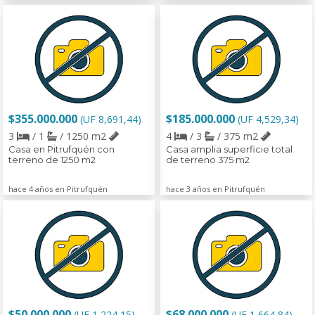
$355.000.000
$185.000.000
(UF 8,691,44)
(UF 4,529,34)
3
/ 1
/ 1250 m2
4
/ 3
/ 375 m2
Casa en Pitrufquén con
Casa amplia superficie total
terreno de 1250 m2
de terreno 375 m2
hace 4 años en Pitrufquén
hace 3 años en Pitrufquén
$50.000.000
$68.000.000
(UF 1,224,15)
-
(UF 1,664,84)
-