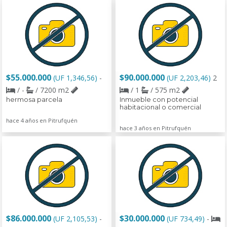
$55.000.000
$90.000.000
(UF 1,346,56)
-
(UF 2,203,46)
2
/ -
/ 7200 m2
/ 1
/ 575 m2
hermosa parcela
Inmueble con potencial
habitacional o comercial
hace 4 años en Pitrufquén
hace 3 años en Pitrufquén
$86.000.000
$30.000.000
(UF 2,105,53)
-
(UF 734,49)
-