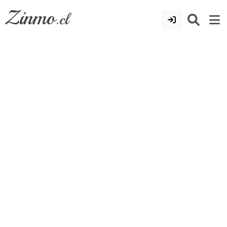
Zinmo
.cl