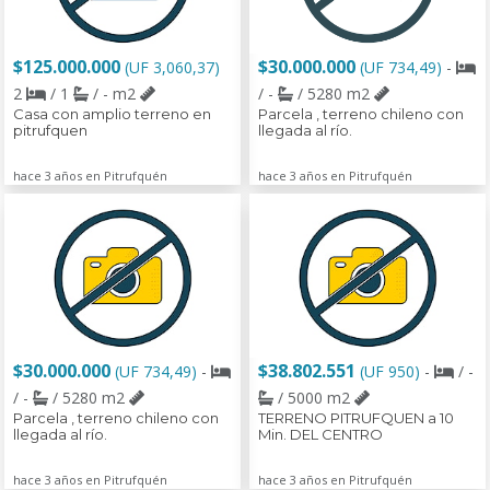
$125.000.000
$30.000.000
(UF 3,060,37)
(UF 734,49)
-
2
/ 1
/ - m2
/ -
/ 5280 m2
Casa con amplio terreno en
Parcela , terreno chileno con
pitrufquen
llegada al río.
hace 3 años en Pitrufquén
hace 3 años en Pitrufquén
$30.000.000
$38.802.551
(UF 734,49)
-
(UF 950)
-
/ -
/ -
/ 5280 m2
/ 5000 m2
Parcela , terreno chileno con
TERRENO PITRUFQUEN a 10
llegada al río.
Min. DEL CENTRO
hace 3 años en Pitrufquén
hace 3 años en Pitrufquén