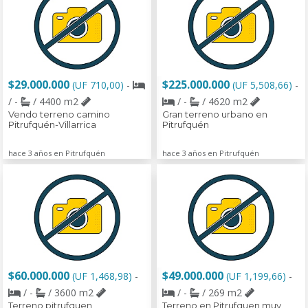
$29.000.000
$225.000.000
(UF 710,00)
-
(UF 5,508,66)
-
/ -
/ 4400 m2
/ -
/ 4620 m2
Vendo terreno camino
Gran terreno urbano en
Pitrufquén-Villarrica
Pitrufquén
hace 3 años en Pitrufquén
hace 3 años en Pitrufquén
$60.000.000
$49.000.000
(UF 1,468,98)
-
(UF 1,199,66)
-
/ -
/ 3600 m2
/ -
/ 269 m2
Terreno pitrufquen
Terreno en Pitrufquen muy