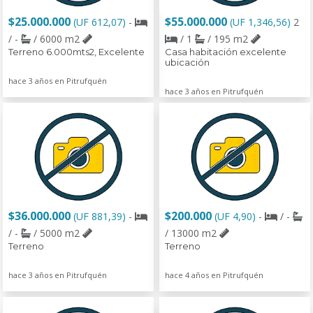
$25.000.000
$55.000.000
(UF 612,07)
-
(UF 1,346,56)
2
/ -
/ 6000 m2
/ 1
/ 195 m2
Terreno 6.000mts2, Excelente
Casa habitación excelente
ubicación
hace 3 años en Pitrufquén
hace 3 años en Pitrufquén
$36.000.000
$200.000
(UF 881,39)
-
(UF 4,90)
-
/ -
/ -
/ 5000 m2
/ 13000 m2
Terreno
Terreno
hace 3 años en Pitrufquén
hace 4 años en Pitrufquén