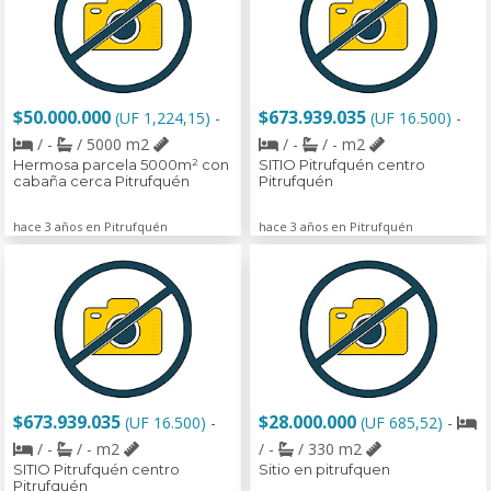
$50.000.000
$673.939.035
(UF 1,224,15)
-
(UF 16.500)
-
/ -
/ 5000 m2
/ -
/ - m2
Hermosa parcela 5000m² con
SITIO Pitrufquén centro
cabaña cerca Pitrufquén
Pitrufquén
hace 3 años en Pitrufquén
hace 3 años en Pitrufquén
$673.939.035
$28.000.000
(UF 16.500)
-
(UF 685,52)
-
/ -
/ - m2
/ -
/ 330 m2
SITIO Pitrufquén centro
Sitio en pitrufquen
Pitrufquén