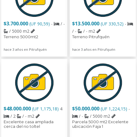
$3.700.000
$13.500.000
(UF 90,59)
-
/ -
(UF 330,52)
-
/ 5000 m2
/ -
/ - m2
Terreno 5000mt2
Terreno Pitrufquén
hace 3 años en Pitrufquén
hace 3 años en Pitrufquén
$48.000.000
$50.000.000
(UF 1,175,18)
4
(UF 1,224,15)
-
/ 2
/ - m2
/ -
/ 5000 m2
Excelente casa ampliada
Parcela 5000 mt2 Excelente
cerca del rio toltel
ubicación Faja 1