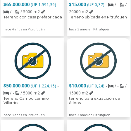
$65.000.000
$15.000
(UF 1,591,39)
-
(UF 0,37)
-
/ -
/
/ -
/ 5000 m2
20000 m2
Terreno con casa prefabricada
Terreno ubicada en Pitrufquen
hace 4 años en Pitrufquén
hace 3 años en Pitrufquén
$50.000.000
$10.000
(UF 1,224,15)
-
(UF 0,24)
-
/ -
/
/ -
/ 5000 m2
15000 m2
Terreno Campo camino
terreno para extracción de
Villarrica
áridos
hace 3 años en Pitrufquén
hace 3 años en Pitrufquén