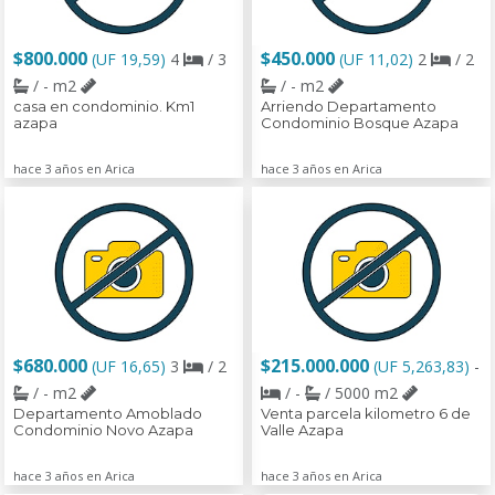
$800.000
$450.000
(UF 19,59)
4
/ 3
(UF 11,02)
2
/ 2
/ - m2
/ - m2
casa en condominio. Km1
Arriendo Departamento
azapa
Condominio Bosque Azapa
hace 3 años en Arica
hace 3 años en Arica
$680.000
$215.000.000
(UF 16,65)
3
/ 2
(UF 5,263,83)
-
/ - m2
/ -
/ 5000 m2
Departamento Amoblado
Venta parcela kilometro 6 de
Condominio Novo Azapa
Valle Azapa
hace 3 años en Arica
hace 3 años en Arica