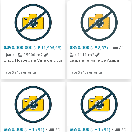
$490.000.000
$350.000
(UF 11,996,63)
(UF 8,57)
1
/ 1
-
/ -
/ 5000 m2
/ 1111 m2
Lindo Hospedaje Valle de Lluta
casita enel valle dé Azapa
hace 3 años en Arica
hace 3 años en Arica
$650.000
$650.000
(UF 15,91)
3
/ 2
(UF 15,91)
3
/ 2