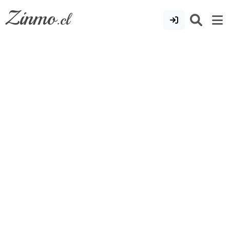
Zinmo
.cl