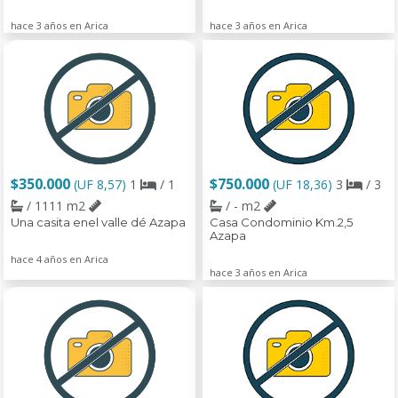
hace 3 años en Arica
hace 3 años en Arica
$350.000
$750.000
(UF 8,57)
1
/ 1
(UF 18,36)
3
/ 3
/ 1111 m2
/ - m2
Una casita enel valle dé Azapa
Casa Condominio Km.2,5
Azapa
hace 4 años en Arica
hace 3 años en Arica