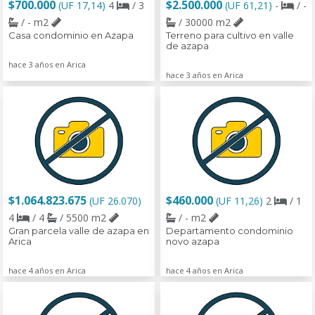
$700.000
$2.500.000
(UF 17,14)
4
/ 3
(UF 61,21)
-
/ -
/ - m2
/ 30000 m2
Casa condominio en Azapa
Terreno para cultivo en valle
de azapa
hace 3 años en Arica
hace 3 años en Arica
$1.064.823.675
$460.000
(UF 26.070)
(UF 11,26)
2
/ 1
4
/ 4
/ 5500 m2
/ - m2
Gran parcela valle de azapa en
Departamento condominio
Arica
novo azapa
hace 4 años en Arica
hace 4 años en Arica