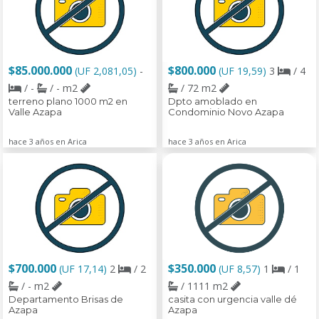
$85.000.000
$800.000
(UF 2,081,05)
-
(UF 19,59)
3
/ 4
/ -
/ - m2
/ 72 m2
terreno plano 1000 m2 en
Dpto amoblado en
Valle Azapa
Condominio Novo Azapa
hace 3 años en Arica
hace 3 años en Arica
$700.000
$350.000
(UF 17,14)
2
/ 2
(UF 8,57)
1
/ 1
/ - m2
/ 1111 m2
Departamento Brisas de
casita con urgencia valle dé
Azapa
Azapa