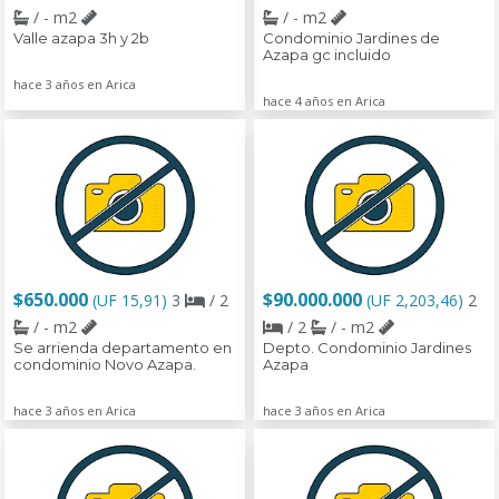
/ - m2
/ - m2
Valle azapa 3h y 2b
Condominio Jardines de
Azapa gc incluido
hace 3 años en Arica
hace 4 años en Arica
$650.000
$90.000.000
(UF 15,91)
3
/ 2
(UF 2,203,46)
2
/ - m2
/ 2
/ - m2
Se arrienda departamento en
Depto. Condominio Jardines
condominio Novo Azapa.
Azapa
hace 3 años en Arica
hace 3 años en Arica