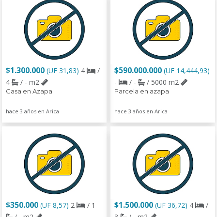
$1.300.000
$590.000.000
(UF 31,83)
4
/
(UF 14,444,93)
4
/ - m2
-
/ -
/ 5000 m2
Casa en Azapa
Parcela en azapa
hace 3 años en Arica
hace 3 años en Arica
$350.000
$1.500.000
(UF 8,57)
2
/ 1
(UF 36,72)
4
/
/ - m2
3
/ - m2