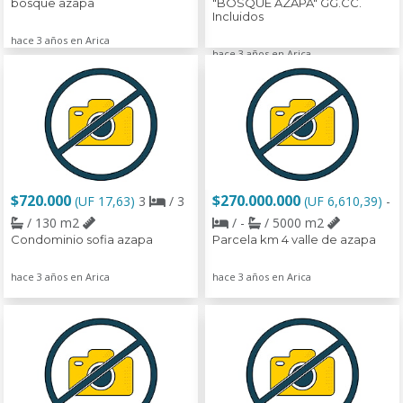
bosque azapa
"BOSQUE AZAPA" GG.CC.
Incluidos
hace 3 años en Arica
hace 3 años en Arica
$720.000
$270.000.000
(UF 17,63)
3
/ 3
(UF 6,610,39)
-
/ 130 m2
/ -
/ 5000 m2
Condominio sofia azapa
Parcela km 4 valle de azapa
hace 3 años en Arica
hace 3 años en Arica