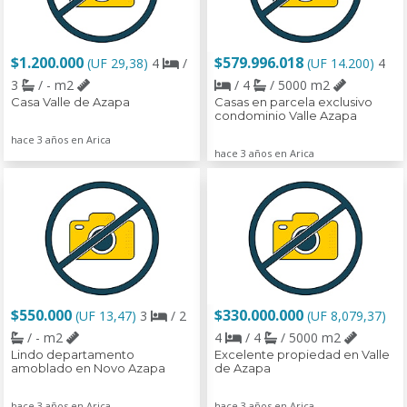
$1.200.000
$579.996.018
(UF 29,38)
4
/
(UF 14.200)
4
3
/ - m2
/ 4
/ 5000 m2
Casa Valle de Azapa
Casas en parcela exclusivo
condominio Valle Azapa
hace 3 años en Arica
hace 3 años en Arica
$550.000
$330.000.000
(UF 13,47)
3
/ 2
(UF 8,079,37)
/ - m2
4
/ 4
/ 5000 m2
Lindo departamento
Excelente propiedad en Valle
amoblado en Novo Azapa
de Azapa
hace 3 años en Arica
hace 3 años en Arica