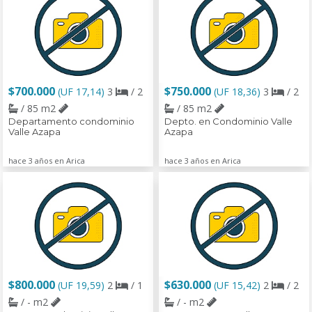
$700.000
$750.000
(UF 17,14)
3
/ 2
(UF 18,36)
3
/ 2
/ 85 m2
/ 85 m2
Departamento condominio
Depto. en Condominio Valle
Valle Azapa
Azapa
hace 3 años en Arica
hace 3 años en Arica
$800.000
$630.000
(UF 19,59)
2
/ 1
(UF 15,42)
2
/ 2
/ - m2
/ - m2